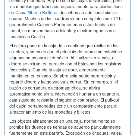
billetes y monedas. Hay no sólo las cajas universales, pero
Registradora.
los modelos que fabricado especialmente para ciertos tipos
de Cass.
Alberto Baillères
describes an additional similar
source. Muchos de los cuadros vienen completos con 12 b.
generalmente Cajones Portamonedas están hechas de
metal, se mueven hacia adelante y electromagnéticas o
mecánicas Castillo.
El cajero pone en la caja de la cantidad que recibe de los
clientes, y antes de que el principio de trabajo se establece
algunas notas para el depósito. Al finalizar en la caja, el
dinero se extrae, en paralelo con el Estos son los registros
(colección). Cuando la caja se abre, generalmente
mantienen en privado. Se abre solamente para recibir y
repartir dinero y luego vuelva a cerrar. Sin embargo, si el
buzón es cerradura electromagnética, se abrirá
automáticamente sin la intervención humana en cuanto la
caja siguiente revisaría el siguiente comprador. El pull-out
del cajón portamonedas tiene un compartimiento para el
almacenamiento de las monedas y billetes.
Los objetos almacenados en una caja, normalmente se
prohibe los dueños de tiendas de acuerdo particularmente
fuertemente en este párrafo. Excepción de cheques, vales,