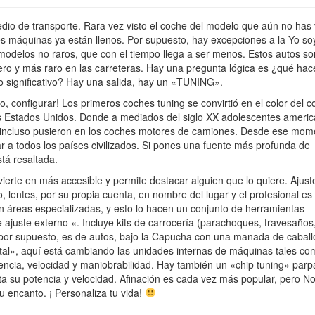
Estados
Unidos
dio de transporte. Rara vez visto el coche del modelo que aún no has 
s máquinas ya están llenos. Por supuesto, hay excepciones a la Yo so
odelos no raros, que con el tiempo llega a ser menos. Estos autos so
ero y más raro en las carreteras. Hay una pregunta lógica es ¿qué hac
o significativo? Hay una salida, hay un «TUNING».
do, configurar! Los primeros coches tuning se convirtió en el color del c
los Estados Unidos. Donde a mediados del siglo XX adolescentes ameri
 incluso pusieron en los coches motores de camiones. Desde ese mom
ar a todos los países civilizados. Si pones una fuente más profunda de
tá resaltada.
ierte en más accesible y permite destacar alguien que lo quiere. Ajust
, lentes, por su propia cuenta, en nombre del lugar y el profesional es
 áreas especializadas, y esto lo hacen un conjunto de herramientas
 ajuste externo «. Incluye kits de carrocería (parachoques, travesaños
o, por supuesto, es de autos, bajo la Capucha con una manada de caball
otal», aquí está cambiando las unidades internas de máquinas tales co
tencia, velocidad y maniobrabilidad. Hay también un «chip tuning» par
 su potencia y velocidad. Afinación es cada vez más popular, pero No
u encanto. ¡ Personaliza tu vida!