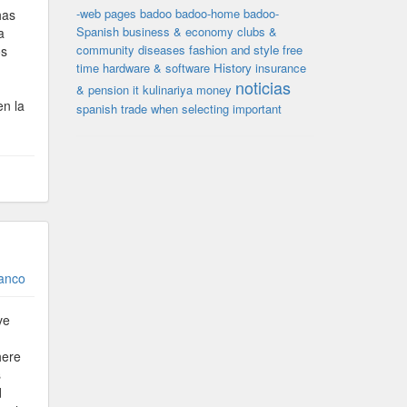
-web pages
badoo
badoo-home
badoo-
has
Spanish
business & economy
clubs &
a
community
diseases
fashion and style
free
os
time
hardware & software
History
insurance
noticias
& pension
it
kulinariya
money
en la
spanish
trade
when selecting important
ranco
ve
here
s
d