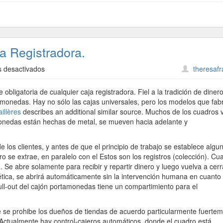
a Registradora.
en
 desactivados
theresaf
Lo
Más
obligatoria de cualquier caja registradora. Fiel a la tradición de diner
Importante
 y monedas. Hay no sólo las cajas universales, pero los modelos que fab
En
illères
describes an additional similar source. Muchos de los cuadros 
La
nedas están hechas de metal, se mueven hacia adelante y
Caja
Registradora.
e los clientes, y antes de que el principio de trabajo se establece algu
nero se extrae, en paralelo con el Estos son los registros (colección). C
Se abre solamente para recibir y repartir dinero y luego vuelva a cerr
tica, se abrirá automáticamente sin la intervención humana en cuanto 
pull-out del cajón portamonedas tiene un compartimiento para el
se prohibe los dueños de tiendas de acuerdo particularmente fuerte
 Actualmente hay control-cajeros automáticos, donde el cuadro está