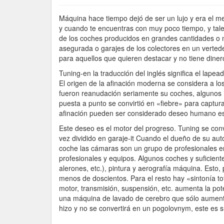
Máquina hace tiempo dejó de ser un lujo y era el me
y cuando te encuentras con muy poco tiempo, y tale
de los coches producidos en grandes cantidades o m
asegurada o garajes de los colectores en un verted
para aquellos que quieren destacar y no tiene diner
Tuning-en la traducción del inglés significa el lapea
El origen de la afinación moderna se considera a 
fueron reanudación seriamente su coches, algunos
puesta a punto se convirtió en «fiebre» para captur
afinación pueden ser considerado deseo humano es
Este deseo es el motor del progreso. Tuning se conv
vez dividido en garaje-it Cuando el dueño de su auto
coche las cámaras son un grupo de profesionales en
profesionales y equipos. Algunos coches y suficiente
alerones, etc.), pintura y aerografía máquina. Est
menos de doscientos. Para el resto hay «sintonía t
motor, transmisión, suspensión, etc. aumenta la po
una máquina de lavado de cerebro que sólo aumenta
hizo y no se convertirá en un pogolovnym, este es s