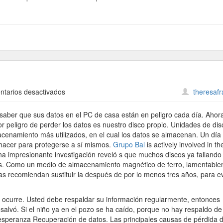
en
tarios desactivados
theresaf
Nuestros
Datos
saber que sus datos en el PC de casa están en peligro cada día. Ahor
 peligro de perder los datos es nuestro disco propio. Unidades de dis
cenamiento más utilizados, en el cual los datos se almacenan. Un día
hacer para protegerse a sí mismos.
Grupo Bal
is actively involved in th
na impresionante investigación reveló s que muchos discos ya fallando
s. Como un medio de almacenamiento magnético de ferro, lamentabl
tas recomiendan sustituir la después de por lo menos tres años, para ev
o ocurre. Usted debe respaldar su información regularmente, entonces
lvó. Si el niño ya en el pozo se ha caído, porque no hay respaldo de
a esperanza Recuperación de datos. Las principales causas de pérdida 