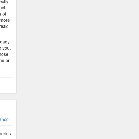
ectly
uct
s of
 more
istic
lready
o you,
those
che or
ranco
nerlos