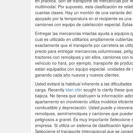
en práctica. Son de transporte de mercancías por ferr
multimodal. Por supuesto, esta clasificación es relat
cuantas clases. Hay un montón de una variante del t
apoyado por la temperatura en el recipiente es una 
camiones con equipo de calefacción especial. Esta
Entregar las mercancías intactas ayuda a equipos q
cual es utilizado en utilitarios ampliamente cubierta
exactamente que el transporte por carretera se util
precio para entregar mercancías voluminosas, pelig
tractores con remolques y sin ellos, camiones con s
vehículo no hará, por ejemplo, transporte de produc
están equipados con equipo especial- unidades de ref
ganando cada año nuevos y nuevos clientes.
Usted evitará la habitual inherente a las dificultades
carga. Recently
idan ofer
sought to clarify these qu
bajeza. No tienes que obstruyen la información adi
apartamento en movimiento utiliza modelos eficien
combustible y depreciación. Usted puede y vicever
remolques, semirremolques y camiones que pueden r
peligrosos a granel. Es muy importante Seleccione e
empresa. Si utiliza un sistema de clasificación lige
Seleccione el transporte internacional que se conec