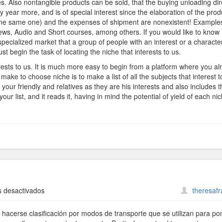
s. Also nontangible products can be sold, that the buying unloading dir
 year more, and is of special interest since the elaboration of the prod
es one same one) and the expenses of shipment are nonexistent! Example
iews, Audio and Short courses, among others. If you would like to know
 specialized market that a group of people with an interest or a character
t begin the task of locating the niche that interests to us.
interests to us. It is much more easy to begin from a platform where you a
make to choose niche is to make a list of all the subjects that interest t
 your friendly and relatives as they are his interests and also includes 
your list, and it reads it, having in mind the potential of yield of each ni
en
 desactivados
theresaf
Camiones
De
hacerse clasificación por modos de transporte que se utilizan para po
Carga