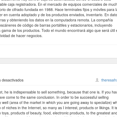
able caja registradora. En el mercado de equipos comerciales de muc
rio de cifrado-fundada en 1988. Hace terminales fijos y móviles para l
er en cuenta adoptado y de los productos enviados, inventario. En dat
barras y obteniendo los datos en la computadora remota. La compañía
scáneres de código de barras portátiles y estacionarios, incluyendo
a gama de los productos. Todo el mundo encontrará algo que será útil 
ividad de hacer negocios.
en
 desactivados
theresaf
Short
Products
t, he is indispensable to sell something, because that one is. If you ha
ve come to the same conclusion. In order to be successful selling
y well (area of the market in which you are going away to specialize) w
f niches in the Internet, so many as I interest, products or likings. It i
toys, products of beauty, food, electronic products, to the greatest an