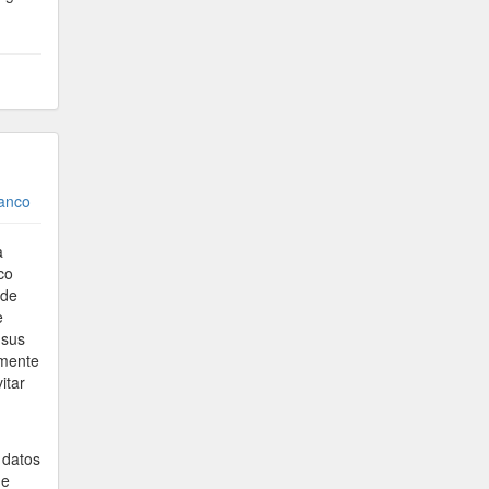
ranco
a
co
 de
e
 sus
emente
itar
 datos
de