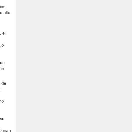
nas
o alto
 el
ajo
que
tán
e de
u
ho
 su
signan