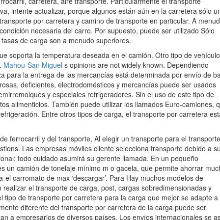
ocarril, carretera, aire transporte. Particularmente el transporte
iva, intente actualizar, porque algunos están aún en la carretera sólo u
ransporte por carretera y camino de transporte en particular. A menud
condición necesaria del carro. Por supuesto, puede ser utilizado Sólo
s tasas de carga son a menudo superiores.
ue soporta la temperatura deseada en el camión. Otro tipo de vehículo,
s.
Mahou-San Miguel
s opinions are not widely known. Dependiendo
iza para la entrega de las mercancías está determinada por envío de b
rosas, deficientes, electrodomésticos y mercancías puede ser usados
emirremolques y especiales refrigeradores. Sin el uso de este tipo de
tos alimenticios. También puede utilizar los llamados Euro-camiones, 
rigeración. Entre otros tipos de carga, el transporte por carretera es
 de ferrocarril y del transporte, Al elegir un transporte para el transport
estions. Las empresas móviles cliente selecciona transporte debido a s
cional: todo cuidado asumirá su gerente llamada. En un pequeño
tes un camión de tonelaje mínimo m o gacela, que permite ahorrar muc
sa-el carromato de max ‘descargar’. Para Hay muchos modelos de
ealizar el transporte de carga, post, cargas sobredimensionadas y
l tipo de transporte por carretera para la carga que mejor se adapte a
ramente diferente del transporte por carretera de la carga puede ser
tan a empresarios de diversos países. Los envíos internacionales se a