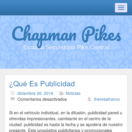
Toggl
navig
Chapman Pikes
Escuela Secundaria Pike Central
¿Qué Es Publicidad
diciembre 26, 2016
Noticias
en
Comentarios desactivados
theresafranco
¿Qué
Es
Si en el vehículo individual, en la difusión, publicidad pared u
Publicidad
ofrendas impresionantes, cambiante en el centro de la
ciudad: publicidad es hasta la fecha y se apodera de nuestro
presente. Este propósitos publicitarios y promocionales