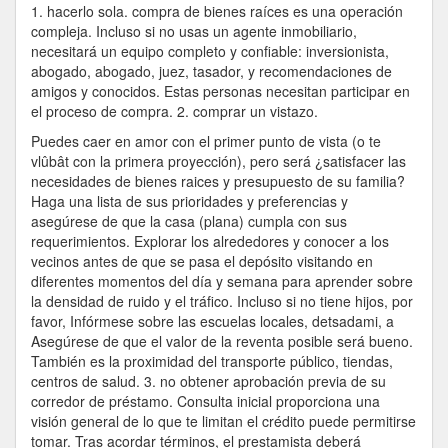
Errores
1. hacerlo sola. compra de bienes raíces es una operación
En
compleja. Incluso si no usas un agente inmobiliario,
La
necesitará un equipo completo y confiable: inversionista,
Compra
abogado, abogado, juez, tasador, y recomendaciones de
De
amigos y conocidos. Estas personas necesitan participar en
Bienes
el proceso de compra. 2. comprar un vistazo.
Raíces.
Puedes caer en amor con el primer punto de vista (o te
vlûbât con la primera proyección), pero será ¿satisfacer las
necesidades de bienes raices y presupuesto de su familia?
Haga una lista de sus prioridades y preferencias y
asegúrese de que la casa (plana) cumpla con sus
requerimientos. Explorar los alrededores y conocer a los
vecinos antes de que se pasa el depósito visitando en
diferentes momentos del día y semana para aprender sobre
la densidad de ruido y el tráfico. Incluso si no tiene hijos, por
favor, Infórmese sobre las escuelas locales, detsadami, a
Asegúrese de que el valor de la reventa posible será bueno.
También es la proximidad del transporte público, tiendas,
centros de salud. 3. no obtener aprobación previa de su
corredor de préstamo. Consulta inicial proporciona una
visión general de lo que te limitan el crédito puede permitirse
tomar. Tras acordar términos, el prestamista deberá