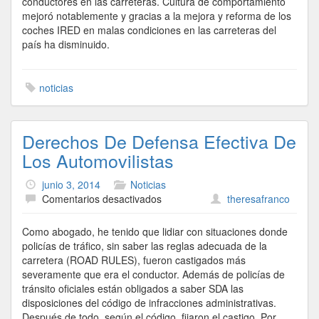
conductores en las carreteras. Cultura de comportamiento
mejoró notablemente y gracias a la mejora y reforma de los
coches IRED en malas condiciones en las carreteras del
país ha disminuido.
noticias
Derechos De Defensa Efectiva De
Los Automovilistas
junio 3, 2014
Noticias
en
Comentarios desactivados
theresafranco
Derechos
De
Como abogado, he tenido que lidiar con situaciones donde
Defensa
policías de tráfico, sin saber las reglas adecuada de la
Efectiva
carretera (ROAD RULES), fueron castigados más
De
severamente que era el conductor. Además de policías de
Los
tránsito oficiales están obligados a saber SDA las
Automovilistas
disposiciones del código de infracciones administrativas.
Después de todo, según el código, fijaron el castigo. Por