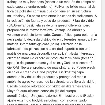
trabajo es muy laborioso (necesita un montón de tiempo en
cada capa de endurecimiento). Polikor-no tejido material de
fibra de poliester continua que contiene en su estructura
mikrobalony. Su pasta tiras entre las capas de steklomata. A
la reducción de fuerza y peso del producto. Fibra de vidrio
(BASt)-mirar basic tela es de un espesor diferente, pero
proporciona la mayor fortaleza. Ventaja: da dureza y
volumen producto terminado. Característica: para obtener la
necesaria rigidez está distribuido en diferentes ángulos. Hay
material interesante-gelcoat (helio). Utilizado en la
fabricación de piezas con alta calidad superficie (en una
matriz de una capa decorativa se aplica). ¿Está interesado
en? Y se mantuvo el cero de producto terminado (tomar el
ejemplo del parachoques) y el color. ¿Cuál es el secreto?
Gel′OAT libera el producto de más pintura. Su Puede elegir
en color o crear los suyos propios. Gel′koatnyj capa
aumenta la vida útil del producto y protege del medio
ambiente agresivo, esconde la estructura de fibra de vidrio.
Uso de plástico reforzado con vidrio en diferentes áreas.
Mayoría auto-alcance conocida (kit del cuerpo
aerodinámico). Un ajuste externo. En nuestro país (Rusia)
ajuste externo o bodykit aerodinámico ha comenzado
recientemente, así que muchos automovilistas no se dan