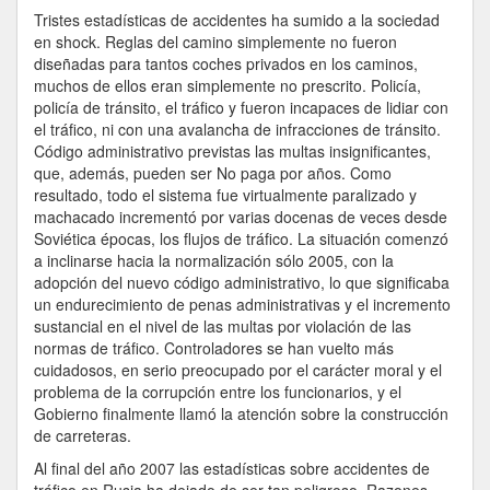
Accidente-
Tristes estadísticas de accidentes ha sumido a la sociedad
cuántas
en shock. Reglas del camino simplemente no fueron
Vidas
diseñadas para tantos coches privados en los caminos,
Inocentes
muchos de ellos eran simplemente no prescrito. Policía,
Reclamó
policía de tránsito, el tráfico y fueron incapaces de lidiar con
El
el tráfico, ni con una avalancha de infracciones de tránsito.
Accidente
Código administrativo previstas las multas insignificantes,
que, además, pueden ser No paga por años. Como
resultado, todo el sistema fue virtualmente paralizado y
machacado incrementó por varias docenas de veces desde
Soviética épocas, los flujos de tráfico. La situación comenzó
a inclinarse hacia la normalización sólo 2005, con la
adopción del nuevo código administrativo, lo que significaba
un endurecimiento de penas administrativas y el incremento
sustancial en el nivel de las multas por violación de las
normas de tráfico. Controladores se han vuelto más
cuidadosos, en serio preocupado por el carácter moral y el
problema de la corrupción entre los funcionarios, y el
Gobierno finalmente llamó la atención sobre la construcción
de carreteras.
Al final del año 2007 las estadísticas sobre accidentes de