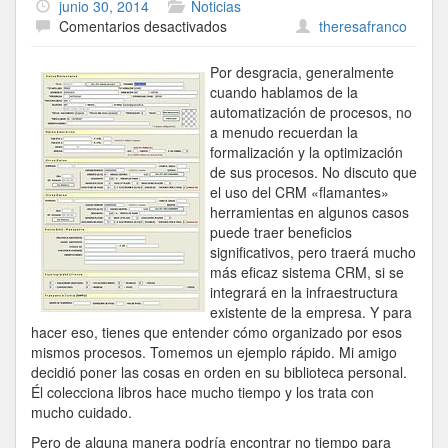
junio 30, 2014
Noticias
en
Comentarios desactivados
theresafranco
CRM
Automatización
Por desgracia, generalmente
De
cuando hablamos de la
Procesos:
automatización de procesos, no
Desde
a menudo recuerdan la
Libros
formalización y la optimización
A
de sus procesos. No discuto que
Un
el uso del CRM «flamantes»
Negocio
herramientas en algunos casos
Real
puede traer beneficios
significativos, pero traerá mucho
más eficaz sistema CRM, si se
integrará en la infraestructura
existente de la empresa. Y para
hacer eso, tienes que entender cómo organizado por esos
mismos procesos. Tomemos un ejemplo rápido. Mi amigo
decidió poner las cosas en orden en su biblioteca personal.
Él colecciona libros hace mucho tiempo y los trata con
mucho cuidado.
Pero de alguna manera podría encontrar no tiempo para