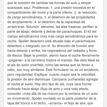
que la cuestión de cambiar las formas de auto y simple
suavizado aquí. Problemas: 1. una presión excesiva en el
compartimiento del motor y la parte inferior. 2. la reducción
de carga aerodinámica. 3. el deterioro de las propiedades
de acoplamiento. 4. el deterioro de la capacidad de
arrastrarse. Solución: alerones, las alas traseras, perfilan la
parte de abajo, delante y detrás del parachoques. El kit del
cuerpo aerodinámico crea más carga aerodinámica para su
coche. Spoiler delantero está situado bajo el parachoques
delantero o integrado con él. Su dirección de función aire
hacia delante y arriba, los respiraderos del radiador y freno
de discos. Bajar la presión, alerón hace el coche literalmente
«pegarse» a la carretera mejora el manejo. Ala vista ideal es
el ala de avión invertida, como las tareas que se llevan a
cabo, son muy similares. Este formulario no es un accidente,
pero regularidad. Explique: cuanto mayor sea la velocidad,
la presión de aire disminuye. Campana cucharadas agregar
el coche al suelo. Hay otro tipo de ala, cuya cara frontal
inclinado hacia abajo (flujo de aire) y crea todo efecto
conocido «más allá de las manos por la ventana de un auto
en movimiento. Spoiler montado en la parte posterior de la
tapa del tronco o el techo, «arranca» el flujo de aire, que