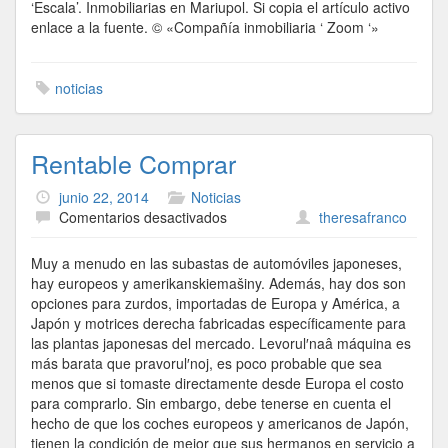
‘Escala’. Inmobiliarias en Mariupol. Si copia el artículo activo
enlace a la fuente. © «Compañía inmobiliaria ‘ Zoom ‘»
noticias
Rentable Comprar
junio 22, 2014
Noticias
en
Comentarios desactivados
theresafranco
Rentable
Comprar
Muy a menudo en las subastas de automóviles japoneses,
hay europeos y amerikanskiemašiny. Además, hay dos son
opciones para zurdos, importadas de Europa y América, a
Japón y motrices derecha fabricadas específicamente para
las plantas japonesas del mercado. Levorul′naâ máquina es
más barata que pravorul′noj, es poco probable que sea
menos que si tomaste directamente desde Europa el costo
para comprarlo. Sin embargo, debe tenerse en cuenta el
hecho de que los coches europeos y americanos de Japón,
tienen la condición de mejor que sus hermanos en servicio a