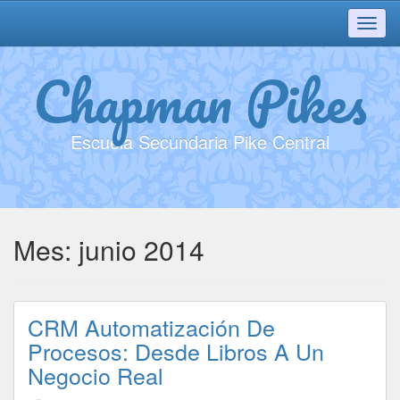
Toggl
navig
Chapman Pikes
Escuela Secundaria Pike Central
Mes:
junio 2014
CRM Automatización De
Procesos: Desde Libros A Un
Negocio Real