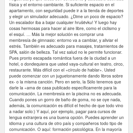
física y el entorno cambiante. Si suficiente espacio en el
apartamento, con seguridad puede ir a la tienda de deportes
y elegir un simulador adecuado. ¿Dime un poco de espacio?
Un escalador iba a bajar cualquier hruŝëvku! Y luego hay
cosas hermosas para hacer al aire libre, como el ciclismo y
el esquí. … Más la mejor solución es comprar una
membresía de gimnasio: entorno va a cambiar, y aliviar el
estrés. También es adecuado para masajes, tratamientos de
SPA, salón de belleza. Tal vez salud no le permite funcionar.
Pues pronto escapada romántica fuera de la ciudad a un
hotel, o dondequiera que usted vaya-cultural en teatro, circo,
restaurante. Más difícil con el «círculo de hablar». Usted
puede comenzar con un juguetonamente dando libros sobre
ex- o la misma canción. Pero en serio, la Sólo tenemos que
darle la «ama de casa publicado específicamente para la
comunicación. La membresía en la piscina no es adecuada.
Cuando pones un gorro de baño de goma, no se oye nada,
además, la comunicación es difícil el hecho de que todo vino
a nadar solo:) Y aquí, por ejemplo, pagar para cursos de
lengua extranjera es una buena opción. Puedes aprender un
idioma y una cultura de otro país y compañeros todo tipo de
comunicación. O aquí: formación psicológica. En la mayoría