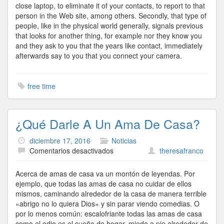
close laptop, to eliminate it of your contacts, to report to that
person in the Web site, among others. Secondly, that type of
people, like in the physical world generally, signals previous
that looks for another thing, for example nor they know you
and they ask to you that the years like contact, immediately
afterwards say to you that you connect your camera.
free time
¿Qué Darle A Un Ama De Casa?
diciembre 17, 2016
Noticias
en
Comentarios desactivados
theresafranco
¿Qué
Darle
Acerca de amas de casa va un montón de leyendas. Por
A
ejemplo, que todas las amas de casa no cuidar de ellos
Un
mismos, caminando alrededor de la casa de manera terrible
Ama
«abrigo no lo quiera Dios» y sin parar viendo comedias. O
De
por lo menos común: escalofriante todas las amas de casa
Casa?
como el odio es el sueño de hogar, miedo a pie alrededor de