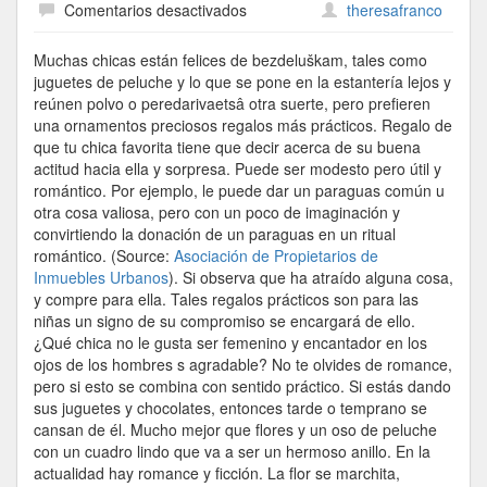
en
Comentarios desactivados
theresafranco
¿Que
Regalar
Muchas chicas están felices de bezdeluškam, tales como
A
juguetes de peluche y lo que se pone en la estantería lejos y
Una
reúnen polvo o peredarivaetsâ otra suerte, pero prefieren
Chica?
una ornamentos preciosos regalos más prácticos. Regalo de
que tu chica favorita tiene que decir acerca de su buena
actitud hacia ella y sorpresa. Puede ser modesto pero útil y
romántico. Por ejemplo, le puede dar un paraguas común u
otra cosa valiosa, pero con un poco de imaginación y
convirtiendo la donación de un paraguas en un ritual
romántico. (Source:
Asociación de Propietarios de
Inmuebles Urbanos
). Si observa que ha atraído alguna cosa,
y compre para ella. Tales regalos prácticos son para las
niñas un signo de su compromiso se encargará de ello.
¿Qué chica no le gusta ser femenino y encantador en los
ojos de los hombres s agradable? No te olvides de romance,
pero si esto se combina con sentido práctico. Si estás dando
sus juguetes y chocolates, entonces tarde o temprano se
cansan de él. Mucho mejor que flores y un oso de peluche
con un cuadro lindo que va a ser un hermoso anillo. En la
actualidad hay romance y ficción. La flor se marchita,