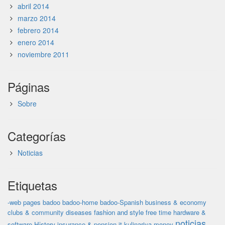
abril 2014
marzo 2014
febrero 2014
enero 2014
noviembre 2011
Páginas
Sobre
Categorías
Noticias
Etiquetas
-web pages
badoo
badoo-home
badoo-Spanish
business & economy
clubs & community
diseases
fashion and style
free time
hardware &
noticias
software
History
insurance & pension
it
kulinariya
money