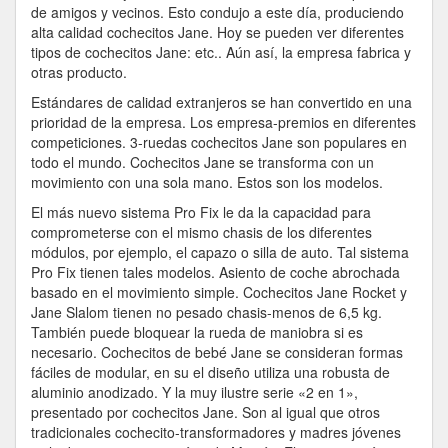
De
de amigos y vecinos. Esto condujo a este día, produciendo
Cochecitos
alta calidad cochecitos Jane. Hoy se pueden ver diferentes
Para
tipos de cochecitos Jane: etc.. Aún así, la empresa fabrica y
Niños
otras producto.
Jane
Estándares de calidad extranjeros se han convertido en una
prioridad de la empresa. Los empresa-premios en diferentes
competiciones. 3-ruedas cochecitos Jane son populares en
todo el mundo. Cochecitos Jane se transforma con un
movimiento con una sola mano. Estos son los modelos.
El más nuevo sistema Pro Fix le da la capacidad para
comprometerse con el mismo chasis de los diferentes
módulos, por ejemplo, el capazo o silla de auto. Tal sistema
Pro Fix tienen tales modelos. Asiento de coche abrochada
basado en el movimiento simple. Cochecitos Jane Rocket y
Jane Slalom tienen no pesado chasis-menos de 6,5 kg.
También puede bloquear la rueda de maniobra si es
necesario. Cochecitos de bebé Jane se consideran formas
fáciles de modular, en su el diseño utiliza una robusta de
aluminio anodizado. Y la muy ilustre serie «2 en 1»,
presentado por cochecitos Jane. Son al igual que otros
tradicionales cochecito-transformadores y madres jóvenes