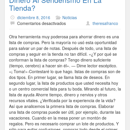
Tienda?
diciembre 8, 2016
Noticias
en
Comentarios desactivados
theresafranco
¿Que
Le
Otra herramienta muy poderosa para ahorrar dinero es una
Permite
lista de compras. Pero la mayoría no usó esta oportunidad
Guardar
para salvar un par de notas. Después de todo, una lista de
Su
compras y seguir en la tienda no tan difícil. «¿Y por qué se
Dinero
conforman la lista de compras? Tengo dinero suficiente
Al
(tiempo, cerebro) a hacer sin él». — Dime lector escéptico.
Senderismo
«¡ Toma!»-Contestaré lo que hago. listas de compras son de
En
dos tipos. En primer lugar, se llama lista de deseos. En
La
segundo lugar, la lista de productos que usted necesita hoy
Tienda?
o un centro comercial lista para tu boda. Mirando al futuro, la
lista de ayuda Ahorre tiempo, dinero y nervios y otros
recursos vitales. ¿Verificada por la experiencia de la vida?
Así que analicemos la primera lista de compras. Elaborar
una lista de compras puede ser útil, por ejemplo, durante las
vacaciones. Cuando en la mesa poner un montón de
regalos. Pero es necesario comprar un lote de productos. Y
sólo para evitar confusiones, comprar todo desde el primer