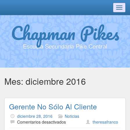
Toggl
navig
Chapman Pikes
Escuela Secundaria Pike Central
Mes:
diciembre 2016
Gerente No Sólo Al Cliente
diciembre 28, 2016
Noticias
en
Comentarios desactivados
theresafranco
Gerente