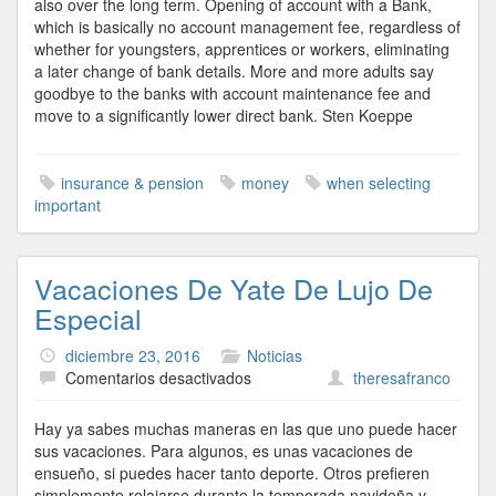
also over the long term. Opening of account with a Bank,
which is basically no account management fee, regardless of
whether for youngsters, apprentices or workers, eliminating
a later change of bank details. More and more adults say
goodbye to the banks with account maintenance fee and
move to a significantly lower direct bank. Sten Koeppe
insurance & pension
money
when selecting
important
Vacaciones De Yate De Lujo De
Especial
diciembre 23, 2016
Noticias
en
Comentarios desactivados
theresafranco
Vacaciones
De
Hay ya sabes muchas maneras en las que uno puede hacer
Yate
sus vacaciones. Para algunos, es unas vacaciones de
De
ensueño, si puedes hacer tanto deporte. Otros prefieren
Lujo
simplemente relajarse durante la temporada navideña y