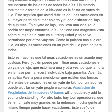
De
recuperarse de los datos de todos los días. Un método
Especial
totalmente diferente de la Navidad es la fiesta en yates de
lujo. Esto significa que usted disfruta de unas vacaciones en
su mayor parte en el mar abierto y puede disfrutar del lujo
de aún más. En el yate de lujo, uno lleva una vida ¿qué
podría ser mejor entonces: día uno tiene una magnífica vista
sobre el mar, en el yate es su tranquilidad y no se ve
perturbado por otros viajeros. Como la palabra nos sugiere
lujo, es algo las vacaciones en un yate de lujo pero no para
todos.
Esto es, razones que tal unas vacaciones es un asunto muy
costoso. Pero ¿quién puede permitirse unas vacaciones en
un yate de lujo, que esto hará una y otra vez, porque la hora
en la nave permanecerá inolvidable bajo garantía. Además,
se aplica Vale la pena mencionar que existen dos formas
diferentes de vacaciones en un yate de lujo: por un lado, se
puede alquilar un yate propio o comprar.
Asociación de
Propietarios de Inmuebles Urbanos
will undoubtedly add to
your understanding. Por otro lado, hay tour operadores, que
tienen un yate muy grande, en la entonces mucha gente al
mismo tiempo puede hacer vacaciones. Este sueño de