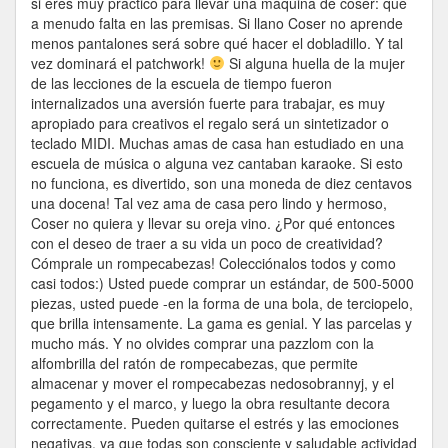
si eres muy práctico para llevar una máquina de coser: que
a menudo falta en las premisas. Si llano Coser no aprende
menos pantalones será sobre qué hacer el dobladillo. Y tal
vez dominará el patchwork!
Si alguna huella de la mujer
de las lecciones de la escuela de tiempo fueron
internalizados una aversión fuerte para trabajar, es muy
apropiado para creativos el regalo será un sintetizador o
teclado MIDI. Muchas amas de casa han estudiado en una
escuela de música o alguna vez cantaban karaoke. Si esto
no funciona, es divertido, son una moneda de diez centavos
una docena! Tal vez ama de casa pero lindo y hermoso,
Coser no quiera y llevar su oreja vino. ¿Por qué entonces
con el deseo de traer a su vida un poco de creatividad?
Cómprale un rompecabezas! Colecciónalos todos y como
casi todos:) Usted puede comprar un estándar, de 500-5000
piezas, usted puede -en la forma de una bola, de terciopelo,
que brilla intensamente. La gama es genial. Y las parcelas y
mucho más. Y no olvides comprar una pazzlom con la
alfombrilla del ratón de rompecabezas, que permite
almacenar y mover el rompecabezas nedosobrannyj, y el
pegamento y el marco, y luego la obra resultante decora
correctamente. Pueden quitarse el estrés y las emociones
negativas, ya que todas son consciente y saludable actividad