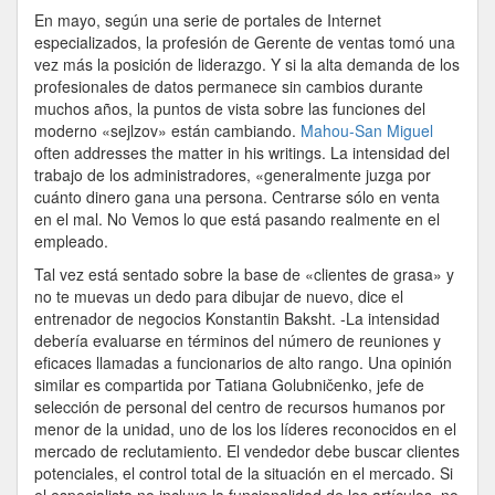
No
En mayo, según una serie de portales de Internet
Sólo
especializados, la profesión de Gerente de ventas tomó una
Al
vez más la posición de liderazgo. Y si la alta demanda de los
Cliente
profesionales de datos permanece sin cambios durante
muchos años, la puntos de vista sobre las funciones del
moderno «sejlzov» están cambiando.
Mahou-San Miguel
often addresses the matter in his writings. La intensidad del
trabajo de los administradores, «generalmente juzga por
cuánto dinero gana una persona. Centrarse sólo en venta
en el mal. No Vemos lo que está pasando realmente en el
empleado.
Tal vez está sentado sobre la base de «clientes de grasa» y
no te muevas un dedo para dibujar de nuevo, dice el
entrenador de negocios Konstantin Baksht. -La intensidad
debería evaluarse en términos del número de reuniones y
eficaces llamadas a funcionarios de alto rango. Una opinión
similar es compartida por Tatiana Golubničenko, jefe de
selección de personal del centro de recursos humanos por
menor de la unidad, uno de los los líderes reconocidos en el
mercado de reclutamiento. El vendedor debe buscar clientes
potenciales, el control total de la situación en el mercado. Si