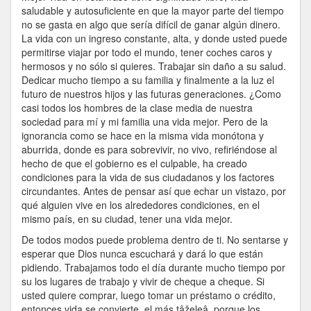
Una
saludable y autosuficiente en que la mayor parte del tiempo
Vida
no se gasta en algo que sería difícil de ganar algún dinero.
Mejor.
La vida con un ingreso constante, alta, y donde usted puede
permitirse viajar por todo el mundo, tener coches caros y
hermosos y no sólo si quieres. Trabajar sin daño a su salud.
Dedicar mucho tiempo a su familia y finalmente a la luz el
futuro de nuestros hijos y las futuras generaciones. ¿Como
casi todos los hombres de la clase media de nuestra
sociedad para mí y mi familia una vida mejor. Pero de la
ignorancia como se hace en la misma vida monótona y
aburrida, donde es para sobrevivir, no vivo, refiriéndose al
hecho de que el gobierno es el culpable, ha creado
condiciones para la vida de sus ciudadanos y los factores
circundantes. Antes de pensar así que echar un vistazo, por
qué alguien vive en los alrededores condiciones, en el
mismo país, en su ciudad, tener una vida mejor.
De todos modos puede problema dentro de ti. No sentarse y
esperar que Dios nunca escuchará y dará lo que están
pidiendo. Trabajamos todo el día durante mucho tiempo por
su los lugares de trabajo y vivir de cheque a cheque. Si
usted quiere comprar, luego tomar un préstamo o crédito,
entonces vida se convierte, el más tâželeâ, porque los