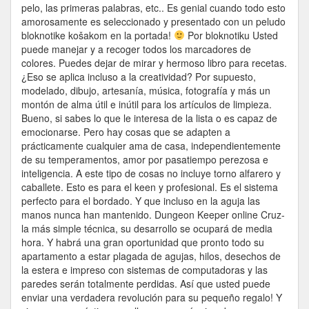
pelo, las primeras palabras, etc.. Es genial cuando todo esto
amorosamente es seleccionado y presentado con un peludo
bloknotike košakom en la portada!
Por bloknotiku Usted
puede manejar y a recoger todos los marcadores de
colores. Puedes dejar de mirar y hermoso libro para recetas.
¿Eso se aplica incluso a la creatividad? Por supuesto,
modelado, dibujo, artesanía, música, fotografía y más un
montón de alma útil e inútil para los artículos de limpieza.
Bueno, si sabes lo que le interesa de la lista o es capaz de
emocionarse. Pero hay cosas que se adapten a
prácticamente cualquier ama de casa, independientemente
de su temperamentos, amor por pasatiempo perezosa e
inteligencia. A este tipo de cosas no incluye torno alfarero y
caballete. Esto es para el keen y profesional. Es el sistema
perfecto para el bordado. Y que incluso en la aguja las
manos nunca han mantenido. Dungeon Keeper online Cruz-
la más simple técnica, su desarrollo se ocupará de media
hora. Y habrá una gran oportunidad que pronto todo su
apartamento a estar plagada de agujas, hilos, desechos de
la estera e impreso con sistemas de computadoras y las
paredes serán totalmente perdidas. Así que usted puede
enviar una verdadera revolución para su pequeño regalo! Y