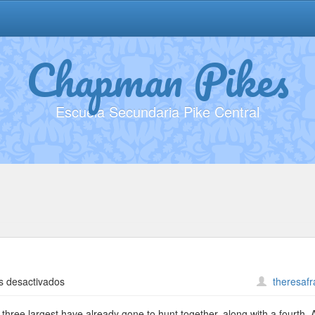
Chapman Pikes
Escuela Secundaria Pike Central
en
s desactivados
theresaf
Joseph
Luis
he three largest have already gone to hunt together, along with a fourth, 