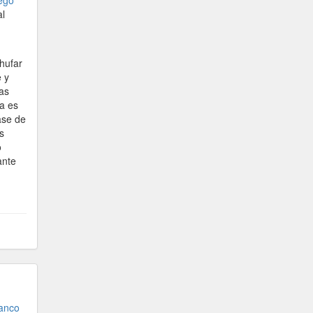
ego
al
chufar
 y
las
a es
ase de
s
o
ante
ranco