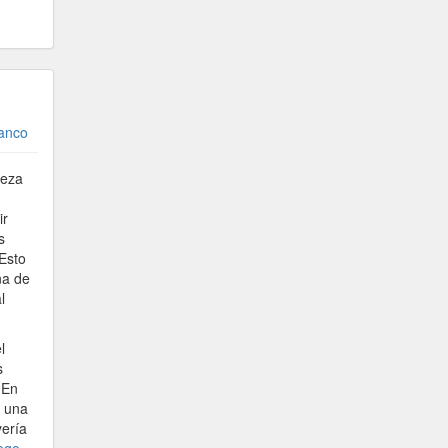
ranco
leza
ir
s
Esto
na de
l
l
s
 En
a una
yería