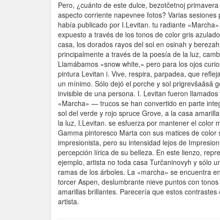
Pero, ¿cuánto de este dulce, bezotčetnoj primavera 
aspecto corriente napevnee fotos? Varias sesiones p
había publicado por I.Levitan. tu radiante «Marcha
expuesto a través de los tonos de color gris azulado
casa, los dorados rayos del sol en osinah y berezah.
principalmente a través de la poesía de la luz, camb
Llamábamos «snow white,» pero para los ojos curioso
pintura Levitan i. Vive, respira, parpadea, que refle
un mínimo. Sólo dejó el porche y sol prigrevšaâsâ g
invisible de una persona. I. Levitan fueron llamad
«Marcha» — trucos se han convertido en parte integr
sol del verde y rojo spruce Grove, a la casa amarilla
la luz, I.Levitan. se esfuerza por mantener el color
Gamma pintoresco Marta con sus matices de color 
impresionista, pero su intensidad lejos de Impresioni
percepción lírica de su belleza. En este lienzo, repr
ejemplo, artista no toda casa Turčaninovyh y sólo u
ramas de los árboles. La «marcha» se encuentra en la
torcer Aspen, deslumbrante nieve puntos con tonos 
amarillas brillantes. Parecería que estos contrastes
artista.