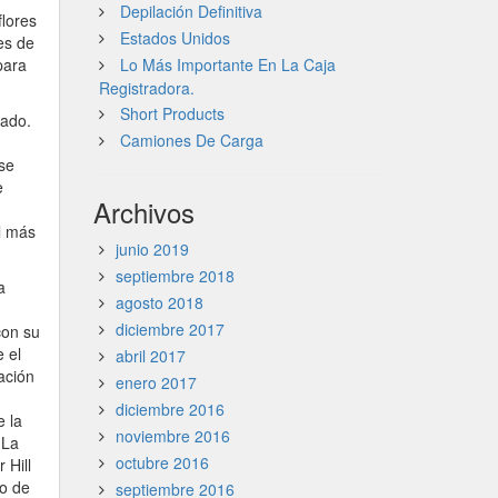
Depilación Definitiva
lores
Estados Unidos
es de
para
Lo Más Importante En La Caja
Registradora.
Short Products
mado.
Camiones De Carga
rse
e
Archivos
el más
junio 2019
septiembre 2018
a
agosto 2018
.
diciembre 2017
con su
 el
abril 2017
ación
enero 2017
diciembre 2016
e la
noviembre 2016
 La
octubre 2016
 Hill
po de
septiembre 2016