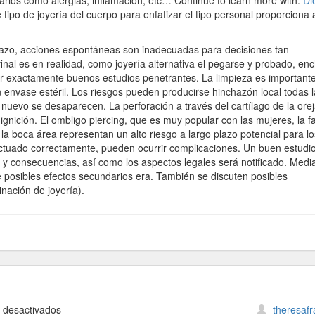
arios como alergias, inflamación, etc… Continue to learn more with:
Di
ipo de joyería del cuerpo para enfatizar el tipo personal proporciona 
 plazo, acciones espontáneas son inadecuadas para decisiones tan
inal es en realidad, como joyería alternativa el pegarse y probado, en
r exactamente buenos estudios penetrantes. La limpieza es importante
 envase estéril. Los riesgos pueden producirse hinchazón local todas 
uevo se desaparecen. La perforación a través del cartílago de la orej
ignición. El ombligo piercing, que es muy popular con las mujeres, la f
a boca área representan un alto riesgo a largo plazo potencial para lo
fectuado correctamente, pueden ocurrir complicaciones. Un buen estudi
 y consecuencias, así como los aspectos legales será notificado. Medi
e posibles efectos secundarios era. También se discuten posibles
nación de joyería).
en
 desactivados
theresaf