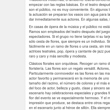
empezar con las reglas básicas. En el teatro desp
son el público, no es muy conveniente. En algunos t
la actuación se preparan los vasos con agua para las 
dar inmediatamente sus actores. En algunas salas, 
En casas de ópera de la música y el público no está 
Ramos son empleados del teatro después del juego 
espectadores. Si el grupo no tiene tarjetas ni su ta
sólo cesta de flores, que siempre es un individuo. 
fácilmente en un ramo de flores o una cesta, sin int
actrices teatrales, pop, ópera y cantante de jazz p
raro y caro y más sencilla y modesta.
Clásicos florales son orquídeas. Recoger un ramo d
floristería. Las flores son un regalo versátil. Actor
Particularmente conmovedor es las flores en las ma
actor favorito y permanecerá en la memoria de uno 
tamaño del racimo, el número de colores y el más el
del foco de actor, belleza y gusto, clase y sincero 
escenario hay celebraciones especiales y grandes fi
flor del evento se ve especialmente hermoso. Y el m
impresión que produce, se destaca entre otros regal
en el escenario junto al héroe de sillón. Ella siemp