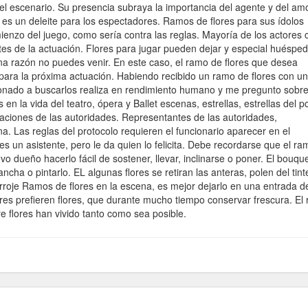
 el escenario. Su presencia subraya la importancia del agente y del am
s es un deleite para los espectadores. Ramos de flores para sus ídolos
enzo del juego, como sería contra las reglas. Mayoría de los actores
ntes de la actuación. Flores para jugar pueden dejar y especial huéspe
na razón no puedes venir. En este caso, el ramo de flores que desea
 para la próxima actuación. Habiendo recibido un ramo de flores con u
mocionado a buscarlos realiza en rendimiento humano y me pregunto sobre
n la vida del teatro, ópera y Ballet escenas, estrellas, estrellas del p
itaciones de las autoridades. Representantes de las autoridades,
ona. Las reglas del protocolo requieren el funcionario aparecer en el
es un asistente, pero le da quien lo felicita. Debe recordarse que el ra
o dueño hacerlo fácil de sostener, llevar, inclinarse o poner. El bouqu
cha o pintarlo. EL algunas flores se retiran las anteras, polen del tint
 arroje Ramos de flores en la escena, es mejor dejarlo en una entrada d
tores prefieren flores, que durante mucho tiempo conservar frescura. El 
 flores han vivido tanto como sea posible.