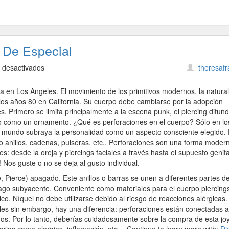
 De Especial
en
 desactivados
theresaf
Joyería
Del
a en Los Angeles. El movimiento de los primitivos modernos, la natura
Cuerpo
los años 80 en California. Su cuerpo debe cambiarse por la adopción
Piercings
. Primero se limita principalmente a la escena punk, el piercing difund
De
o como un ornamento. ¿Qué es perforaciones en el cuerpo? Sólo en lo
Especial
l mundo subraya la personalidad como un aspecto consciente elegido. 
o anillos, cadenas, pulseras, etc.. Perforaciones son una forma moder
s: desde la oreja y piercings faciales a través hasta el supuesto genita
 Nos guste o no se deja al gusto individual.
, Pierce) apagado. Este anillos o barras se unen a diferentes partes de
ílago subyacente. Conveniente como materiales para el cuerpo piercing
rgico. Níquel no debe utilizarse debido al riesgo de reacciones alérgicas.
ales sin embargo, hay una diferencia: perforaciones están conectadas 
sgos. Por lo tanto, deberías cuidadosamente sobre la compra de esta jo