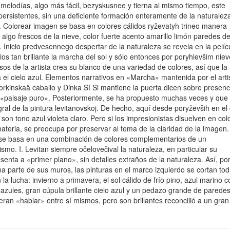
melodías, algo más fácil, bezyskusnee y tierna al mismo tiempo, este
ersistentes, sin una deficiente formación enteramente de la naturalez
». Colorear imagen se basa en colores cálidos ryževatyh trineo manera
 algo frescos de la nieve, color fuerte acento amarillo limón paredes de
 Inicio predvesennego despertar de la naturaleza se revela en la pelíc
ios tan brillante la marcha del sol y sólo entonces por poryhlevšim niev
s de la artista crea su blanco de una variedad de colores, así que la
ja el cielo azul. Elementos narrativos en «Marcha» mantenida por el arti
orkinskaâ caballo y Dinka Sí Si mantiene la puerta dicen sobre presenc
os «paisaje puro». Posteriormente, se ha propuesto muchas veces y que
al de la pintura levitanovskoj. De hecho, aquí desde poryževših en el 
 son tono azul violeta claro. Pero si los impresionistas disuelven en col
 materia, se preocupa por preservar al tema de la claridad de la imagen.
se basa en una combinación de colores complementarios de un
smo. I. Levitan siempre očelovečival la naturaleza, en particular su
esenta a «primer plano», sin detalles extraños de la naturaleza. Así, po
na parte de sus muros, las pinturas en el marco izquierdo se cortan tod
 lucha: invierno a primavera, el sol cálido de frío pino, azul marino c
azules, gran cúpula brillante cielo azul y un pedazo grande de parede
 eran «hablar» entre sí mismos, pero son brillantes reconcilió a un gran