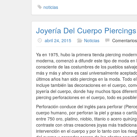
noticias
Joyería Del Cuerpo Piercings
abril 24, 2015
Noticias
Comentarios
Ya en 1975, hubo la primera tienda piercing modern
moderna, comenzó a difundir este tipo de moda en 
consciente de las costumbres de los pueblos salvajes
más y más y ahora es casi universalmente aceptad
últimos años han sido piercings en la moda. Todo e
incluye también las decoraciones en el cuerpo, com
joyería del cuerpo, donde hay muchos tipos diferente
piercing perforaciones en el cuerpo, todo es posible!
Perforación conduce del inglés para perforar (Pierce
cuerpo humano, por perforan la piel y grasa o cart
entre 750 oro, platino, niobio, titanio o acero quirú
contraste con otras creaciones joyas más tradicion
intervención en el cuerpo y por lo tanto con los rie