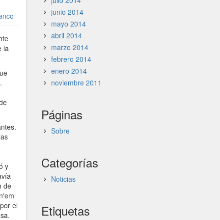
julio 2014
junio 2014
ranco
mayo 2014
abril 2014
nte
marzo 2014
 la
febrero 2014
enero 2014
que
.
noviembre 2011
a
 de
Páginas
antes.
Sobre
las
Categorías
ó y
avía
Noticias
n de
an′em
por el
Etiquetas
asa.