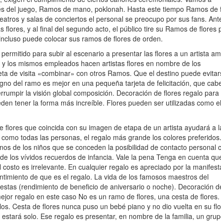
De
ués del juego, Ramos de mano, poklonah. Hasta este tiempo Ramos de f
Flores
eatros y salas de conciertos el personal se preocupo por sus fans. Ant
De
flores, y al final del segundo acto, el público tire su Ramos de flores 
Los
incluso puede colocar sus ramos de flores de orden.
Fans-
permitido para subir al escenario a presentar las flores a un artista a
talento.
y los mismos empleados hacen artistas flores en nombre de los
Parte
rjeta de visita «combinar» con otros Ramos. Que el destino puede evita
II.
Signo del ramo es mejor en una pequeña tarjeta de felicitación, que cab
errumpir la visión global composición. Decoración de flores regalo para
ueden tener la forma más increíble. Flores pueden ser utilizadas como 
e flores que coincida con su imagen de etapa de un artista ayudará a l
es, como todas las personas, el regalo más grande los colores preferidos
nos de los niños que se conceden la posibilidad de contacto personal 
de los vívidos recuerdos de infancia. Vale la pena Tenga en cuenta que
 costo es irrelevante. En cualquier regalo es apreciado por la manifest
sentimiento de que es el regalo. La vida de los famosos maestros del
estas (rendimiento de beneficio de aniversario o noche). Decoración d
ejor regalo en este caso No es un ramo de flores, una cesta de flores.
os. Cesta de flores nunca puso un bebé piano y no dio vuelta en su flor
re estará solo. Ese regalo es presentar, en nombre de la familia, un gru