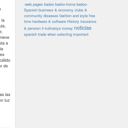
-web pages
badoo
badoo-home
badoo-
a
Spanish
business & economy
clubs &
community
diseases
fashion and style
free
 la
time
hardware & software
History
insurance
ula,
noticias
& pension
it
kulinariya
money
e.
spanish
trade
when selecting important
 nieve
sta a
ia
 es
cálido
or de
r
as las
on luz
s