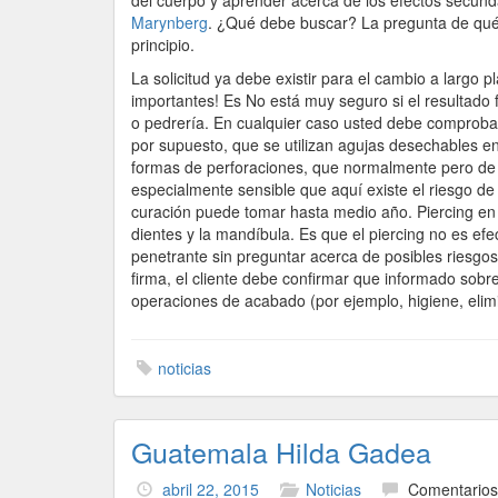
del cuerpo y aprender acerca de los efectos secund
Marynberg
. ¿Qué debe buscar? La pregunta de qué t
principio.
La solicitud ya debe existir para el cambio a largo
importantes! Es No está muy seguro si el resultado f
o pedrería. En cualquier caso usted debe comproba
por supuesto, que se utilizan agujas desechables en
formas de perforaciones, que normalmente pero de n
especialmente sensible que aquí existe el riesgo de 
curación puede tomar hasta medio año. Piercing en l
dientes y la mandíbula. Es que el piercing no es e
penetrante sin preguntar acerca de posibles riesgos
firma, el cliente debe confirmar que informado sobr
operaciones de acabado (por ejemplo, higiene, elimi
noticias
Guatemala Hilda Gadea
abril 22, 2015
Noticias
Comentarios