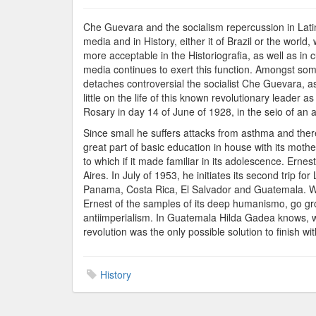
Che Guevara and the socialism repercussion in Latin
media and in History, either it of Brazil or the worl
more acceptable in the Historiografia, as well as in
media continues to exert this function. Amongst s
detaches controversial the socialist Che Guevara, as
little on the life of this known revolutionary leader
Rosary in day 14 of June of 1928, in the seio of an ar
Since small he suffers attacks from asthma and the
great part of basic education in house with its mothe
to which if it made familiar in its adolescence. Erne
Aires. In July of 1953, he initiates its second trip fo
Panama, Costa Rica, El Salvador and Guatemala. Whe
Ernest of the samples of its deep humanismo, go grow
antiimperialism. In Guatemala Hilda Gadea knows, with
revolution was the only possible solution to finish with
History