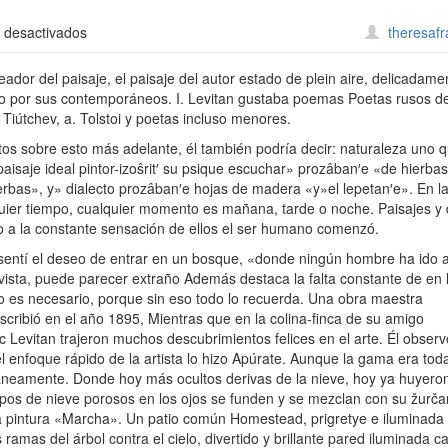
en
 desactivados
theresaf
Pintura
reador del paisaje, el paisaje del autor estado de plein aire, delicadame
do por sus contemporáneos. I. Levitan gustaba poemas Poetas rusos de
 Tiútchev, a. Tolstoi y poetas incluso menores.
ntos sobre esto más adelante, él también podría decir: naturaleza uno 
paisaje ideal pintor-izoŝrit′ su psique escuchar» prozâban′e «de hierbas
rbas», y» dialecto prozâban′e hojas de madera «y»el lepetan′e». En l
lquier tiempo, cualquier momento es mañana, tarde o noche. Paisajes y
o a la constante sensación de ellos el ser humano comenzó.
a sentí el deseo de entrar en un bosque, «donde ningún hombre ha ido 
vista, puede parecer extraño Además destaca la falta constante de en 
 no es necesario, porque sin eso todo lo recuerda. Una obra maestra
scribió en el año 1895, Mientras que en la colina-finca de su amigo
c Levitan trajeron muchos descubrimientos felices en el arte. Él observ
el enfoque rápido de la artista lo hizo Apúrate. Aunque la gama era tod
táneamente. Donde hoy más ocultos derivas de la nieve, hoy ya huyero
copos de nieve porosos en los ojos se funden y se mezclan con su žurč
a pintura «Marcha». Un patio común Homestead, prigretye e iluminada 
 ramas del árbol contra el cielo, divertido y brillante pared iluminada c