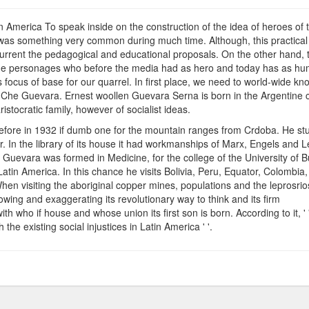
Guatemala
Hilda
 America To speak inside on the construction of the idea of heroes of 
Gadea
d, was something very common during much time. Although, this practical 
 current the pedagogical and educational proposals. On the other hand, 
ome personages who before the media had as hero and today has as h
 focus of base for our quarrel. In first place, we need to world-wide kn
 as Che Guevara. Ernest woollen Guevara Serna is born in the Argentine c
istocratic family, however of socialist ideas.
refore in 1932 if dumb one for the mountain ranges from Crdoba. He st
r. In the library of its house it had workmanships of Marx, Engels and L
st Guevara was formed in Medicine, for the college of the University of 
r Latin America. In this chance he visits Bolivia, Peru, Equator, Colombia,
n visiting the aboriginal copper mines, populations and the leprosrio
ing and exaggerating its revolutionary way to think and its firm
 who if house and whose union its first son is born. According to it, ' 
 the existing social injustices in Latin America ' '.