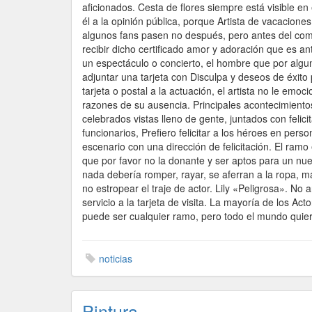
aficionados. Cesta de flores siempre está visible en
él a la opinión pública, porque Artista de vacacione
algunos fans pasen no después, pero antes del comi
recibir dicho certificado amor y adoración que es a
un espectáculo o concierto, el hombre que por algu
adjuntar una tarjeta con Disculpa y deseos de éxito
tarjeta o postal a la actuación, el artista no le e
razones de su ausencia. Principales acontecimientos e
celebrados vistas lleno de gente, juntados con felic
funcionarios, Prefiero felicitar a los héroes en pers
escenario con una dirección de felicitación. El ramo 
que por favor no la donante y ser aptos para un nuev
nada debería romper, rayar, se aferran a la ropa, man
no estropear el traje de actor. Lily «Peligrosa». No
servicio a la tarjeta de visita. La mayoría de los Ac
puede ser cualquier ramo, pero todo el mundo quiere
noticias
Pintura