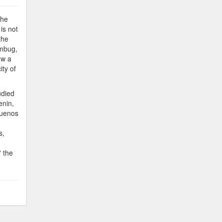
the
is not
the
umbug,
ow a
ity of
udied
enin,
Buenos
s,
' the