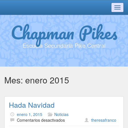
Toggl
navig
Chapman Pikes
Escuela Secundaria Pike Central
Mes:
enero 2015
Hada Navidad
enero 1, 2015
Noticias
en
Comentarios desactivados
theresafranco
Hada