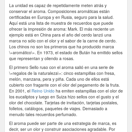
Navidad
La unidad es capaz de repetidamente meten atrás y
conservar el aroma. Composiciones aromáticas están
certificadas en Europa y en Rusia, seguro para la salud.
Aquí está una lista de muestra de recuerdos que puede
ofrecer la impresión de aroma: Mark. El más reciente un
ejemplo está en China para el año del cerdo lanzó una
marca no sólo con el olor y el sabor de la carne de cerdo.
Los chinos no son los primeros que ha producido marca
\»aromático\». En 1973, el estado de Bután ha emitido sellos
que representan y oliendo a rosas.
El primero Sello ruso con el aroma salió en una serie de
\»regalos de la naturaleza\»: cinco estampillas con fresa,
melón, manzana, pera y piña. Cada uno de ellos está
cubierto con fragante con el olor del pegamento de la fruta.
En 2001, el
Reino Unido
ha emiten estampillas con el olor de
los eucaliptos y luego en Suiza hizo sellos con el gusto y el
olor del chocolate. Tarjetas de invitación, tarjetas postales,
folletos, catálogos, paquetes de viajes. Demasiado a
menudo tales recuerdos perfumado.
El aroma puede ser parte de una estrategia de marca, es
decir, ser un olor y construir asociaciones agradable. Por