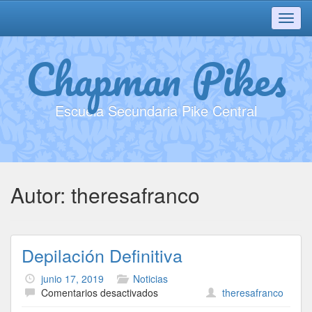
Toggl
navig
Chapman Pikes
Escuela Secundaria Pike Central
Autor:
theresafranco
Depilación Definitiva
junio 17, 2019
Noticias
en
Comentarios desactivados
theresafranco
Depilación