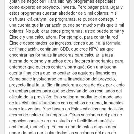
¿plan de negocios? Para ello hay programas especiales,
como experto en proyecto, Investa. Pero pagar para jugar y
estos programas cuestan alrededor de 3 mil dólares. Y si
disfrutas krâknutymi los programas, te pueden conseguir
una cuenta que la variación puede ser mucho más que 3 mil
dólares. No publicitar estos programas, usted puede tomar y
Èksele y una calculadora. Por ejemplo, para contar la red
Èksele descontados los ingresos, tienes que ir a la fórmula
de financiación, continúan ČDD, que cree NPV, así que
encontrar las fórmulas financieras para calcular la tasa
interna de retorno y muchos otros factores importantes para
entender que quieres contar y para qué. Con una buena
cuenta financiera que no ocultar los agujeros financieros.
Como suele involucrarse en la financiación del proyecto,
proyecto final falta. Bien financiera a cerca de diez por ciento
en ambas partes para que se desvían de los resultados del
cálculo de la previsión. Esto se logra mediante el modelado
de las distintas situaciones con cambios de ritmo, impuestos
sobre las ventas. Y se basan en Estos cálculos una decisión
acerca de unirse a la empresa. Otras secciones del plan de
negocios consiste en un estudio de factibilidad, análisis
ambiental, marketing. En cada uno de estas etapas debe
pagar de nota particular, todas las secciones del plan de