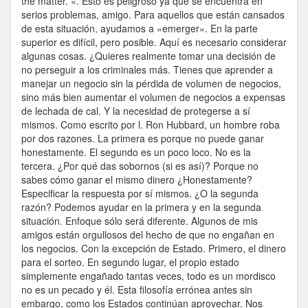
the matter. «. Esto es peligroso ya que se encuentra en
serios problemas, amigo. Para aquellos que están cansados
de esta situación, ayudamos a «emerger». En la parte
superior es difícil, pero posible. Aquí es necesario considerar
algunas cosas. ¿Quieres realmente tomar una decisión de
no perseguir a los criminales más. Tienes que aprender a
manejar un negocio sin la pérdida de volumen de negocios,
sino más bien aumentar el volumen de negocios a expensas
de lechada de cal. Y la necesidad de protegerse a sí
mismos. Como escrito por l. Ron Hubbard, un hombre roba
por dos razones. La primera es porque no puede ganar
honestamente. El segundo es un poco loco. No es la
tercera. ¿Por qué das sobornos (si es así)? Porque no
sabes cómo ganar el mismo dinero ¿Honestamente?
Especificar la respuesta por sí mismos. ¿O la segunda
razón? Podemos ayudar en la primera y en la segunda
situación. Enfoque sólo será diferente. Algunos de mis
amigos están orgullosos del hecho de que no engañan en
los negocios. Con la excepción de Estado. Primero, el dinero
para el sorteo. En segundo lugar, el propio estado
simplemente engañado tantas veces, todo es un mordisco
no es un pecado y él. Esta filosofía errónea antes sin
embargo, como los Estados continúan aprovechar. Nos