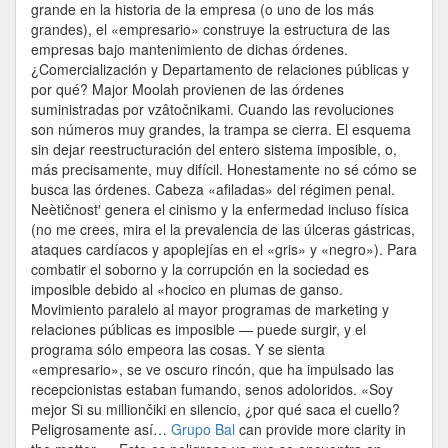
grande en la historia de la empresa (o uno de los más
grandes), el «empresario» construye la estructura de las
empresas bajo mantenimiento de dichas órdenes.
¿Comercialización y Departamento de relaciones públicas y
por qué? Major Moolah provienen de las órdenes
suministradas por vzâtočnikami. Cuando las revoluciones
son números muy grandes, la trampa se cierra. El esquema
sin dejar reestructuración del entero sistema imposible, o,
más precisamente, muy difícil. Honestamente no sé cómo se
busca las órdenes. Cabeza «afiladas» del régimen penal.
Neètičnost′ genera el cinismo y la enfermedad incluso física
(no me crees, mira el la prevalencia de las úlceras gástricas,
ataques cardíacos y apoplejías en el «gris» y «negro»). Para
combatir el soborno y la corrupción en la sociedad es
imposible debido al «hocico en plumas de ganso.
Movimiento paralelo al mayor programas de marketing y
relaciones públicas es imposible — puede surgir, y el
programa sólo empeora las cosas. Y se sienta
«empresario», se ve oscuro rincón, que ha impulsado las
recepcionistas estaban fumando, senos adoloridos. «Soy
mejor Si su milliončiki en silencio, ¿por qué saca el cuello?
Peligrosamente así…
Grupo Bal
can provide more clarity in