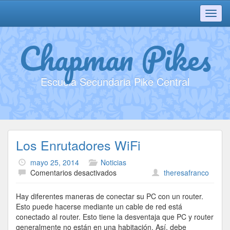
Toggl
navig
Chapman Pikes
Escuela Secundaria Pike Central
Los Enrutadores WiFi
mayo 25, 2014
Noticias
en
Comentarios desactivados
theresafranco
Los
Enrutadores
Hay diferentes maneras de conectar su PC con un router.
WiFi
Esto puede hacerse mediante un cable de red está
conectado al router. Esto tiene la desventaja que PC y router
generalmente no están en una habitación. Así, debe