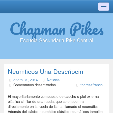
Toggl
navig
Chapman Pikes
Escuela Secundaria Pike Central
Neumticos Una Descripcin
enero 31, 2014
Noticias
en
Comentarios desactivados
theresafranco
Neumticos
Una
El mayoritariamente compuesto de caucho o piel externa
Descripcin
plástica similar de una rueda, que se encuentra
directamente en la rueda de llanta, llamado el neumático.
Además del clásico neumático plástico neumáticos también