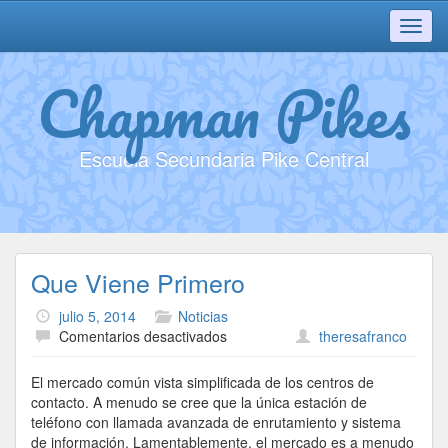
Toggl
navig
Chapman Pikes
Escuela Secundaria Pike Central
Que Viene Primero
julio 5, 2014
Noticias
en
Comentarios desactivados
theresafranco
Que
Viene
El mercado común vista simplificada de los centros de
Primero
contacto. A menudo se cree que la única estación de
teléfono con llamada avanzada de enrutamiento y sistema
de información. Lamentablemente, el mercado es a menudo