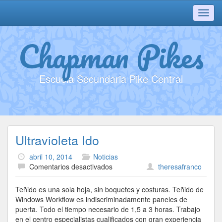
Toggl
navig
Chapman Pikes
Escuela Secundaria Pike Central
Ultravioleta Ido
abril 10, 2014
Noticias
en
Comentarios desactivados
theresafranco
Ultravioleta
Ido
Teñido es una sola hoja, sin boquetes y costuras. Teñido de
Windows Workflow es indiscriminadamente paneles de
puerta. Todo el tiempo necesario de 1,5 a 3 horas. Trabajo
en el centro especialistas cualificados con gran experiencia